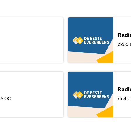
Radi
do 6
Radi
06:00
di 4 