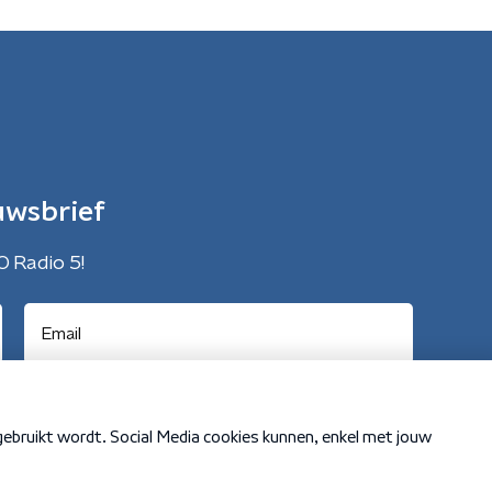
uwsbrief
O Radio 5!
Cookiebeleid