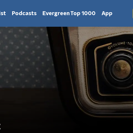
st
Podcasts
Evergreen Top 1000
App
t