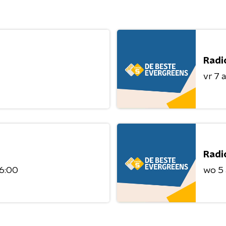
Radi
vr 7 
Radi
06:00
wo 5