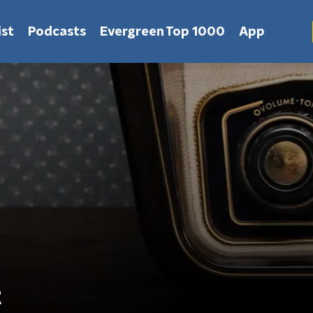
st
Podcasts
Evergreen Top 1000
App
t