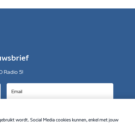
uwsbrief
O Radio 5!
Cookiebeleid