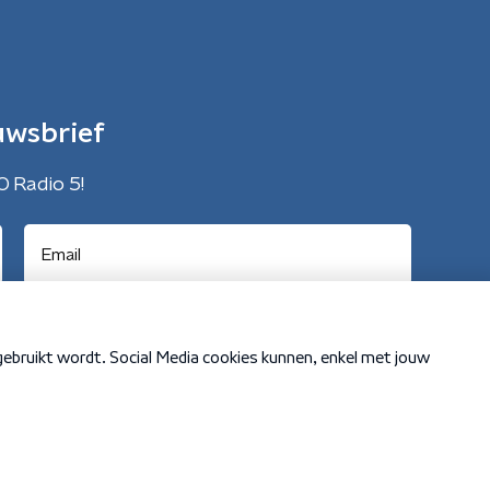
uwsbrief
O Radio 5!
Cookiebeleid