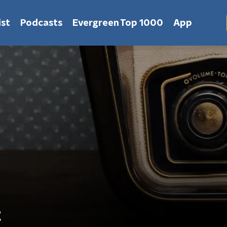
st
Podcasts
Evergreen Top 1000
App
t