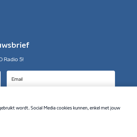
uwsbrief
O Radio 5!
Cookiebeleid