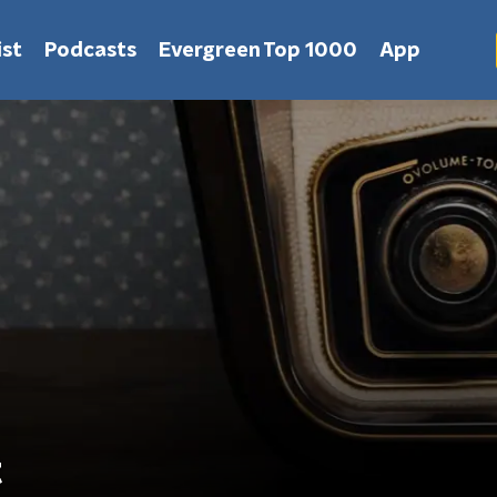
st
Podcasts
Evergreen Top 1000
App
t