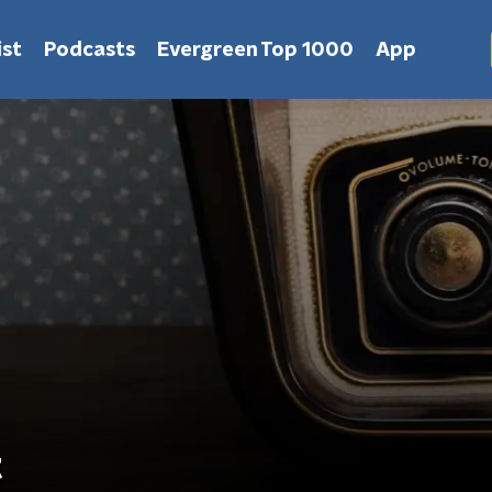
st
Podcasts
Evergreen Top 1000
App
t