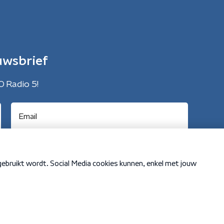
uwsbrief
O Radio 5!
Cookiebeleid