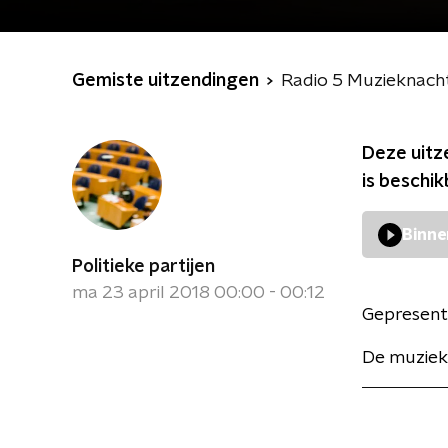
Gemiste uitzendingen
Radio 5 Muzieknach
Deze uitz
is beschi
Binne
Politieke partijen
ma 23 april 2018 00:00 - 00:12
Gepresent
De muziek