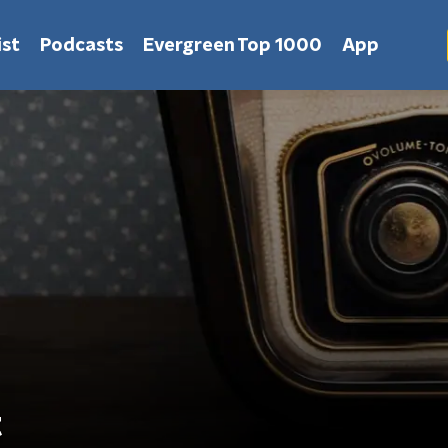
st
Podcasts
Evergreen Top 1000
App
t