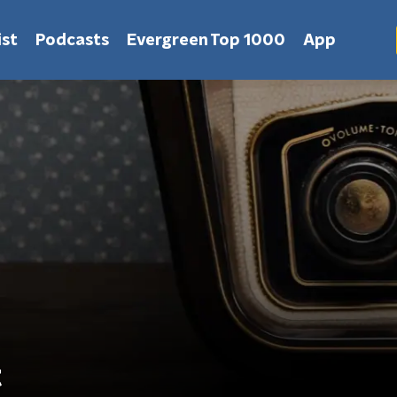
st
Podcasts
Evergreen Top 1000
App
t