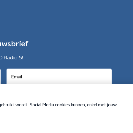
uwsbrief
O Radio 5!
Cookiebeleid