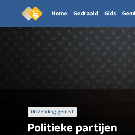
Home
Gedraaid
Gids
Gemi
Uitzending gemist
Politieke partijen