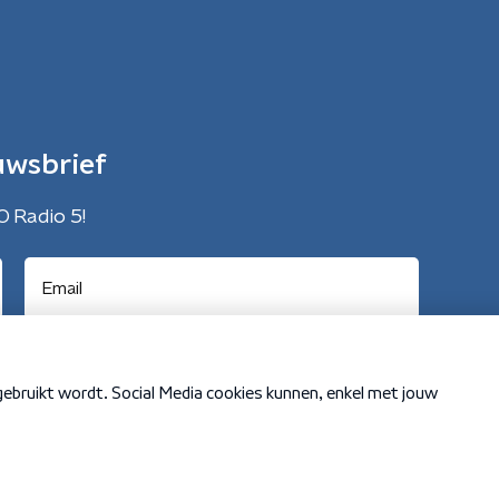
uwsbrief
O Radio 5!
Cookiebeleid