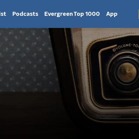
st
Podcasts
Evergreen Top 1000
App