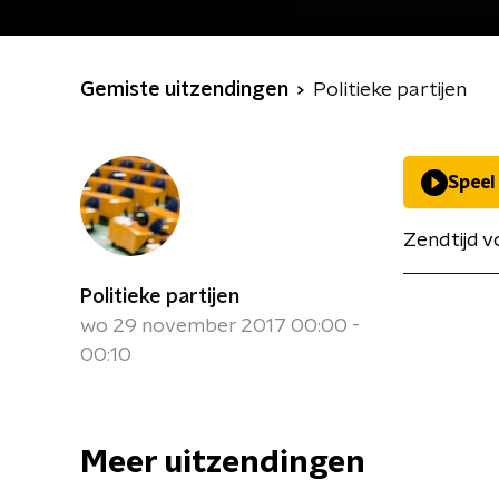
Gemiste uitzendingen
Politieke partijen
Speel
Zendtijd v
Politieke partijen
wo 29 november 2017 00:00 -
00:10
Meer uitzendingen