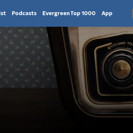
st
Podcasts
Evergreen Top 1000
App