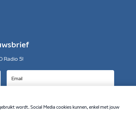
uwsbrief
O Radio 5!
Cookiebeleid