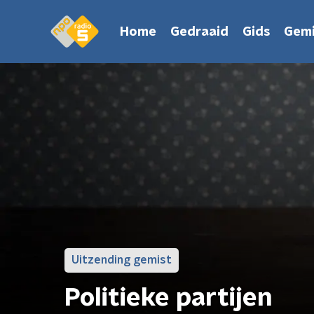
Home
Gedraaid
Gids
Gemi
Uitzending gemist
Politieke partijen