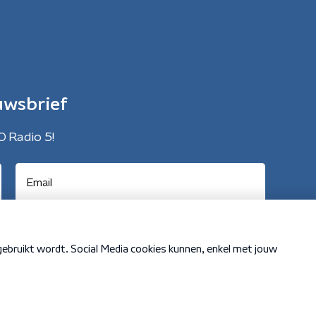
uwsbrief
O Radio 5!
Cookiebeleid