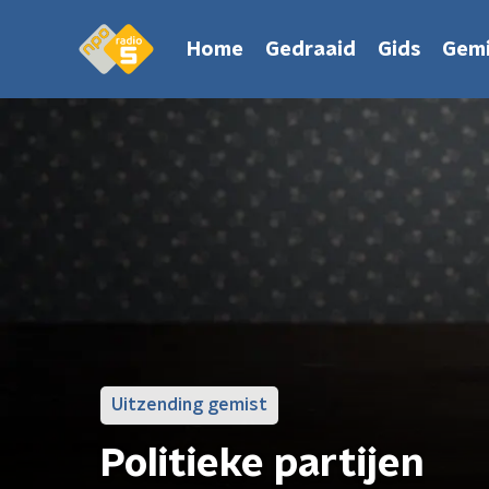
Home
Gedraaid
Gids
Gemi
Uitzending gemist
Politieke partijen