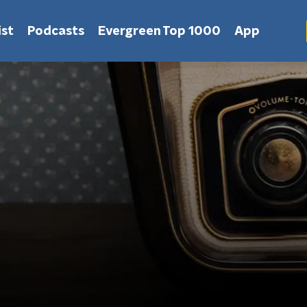
st
Podcasts
Evergreen Top 1000
App