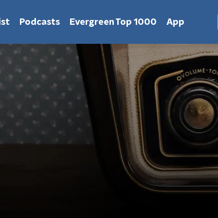
st
Podcasts
Evergreen Top 1000
App