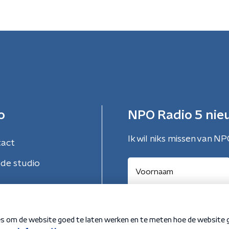
o
NPO Radio 5 nie
Ik wil niks missen van NP
tact
de studio
Aanmelden