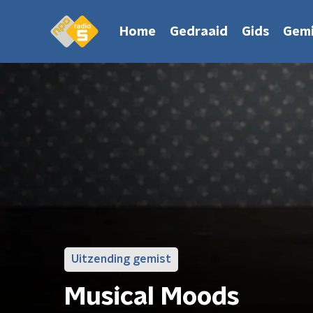
Home
Gedraaid
Gids
Gemi
Uitzending gemist
Musical Moods