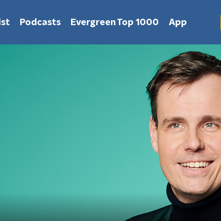
st
Podcasts
Evergreen Top 1000
App