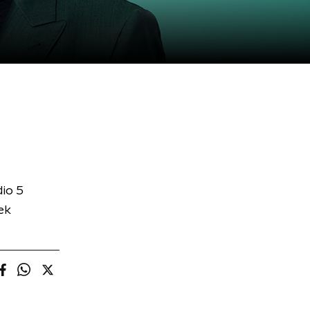
io 5
ek