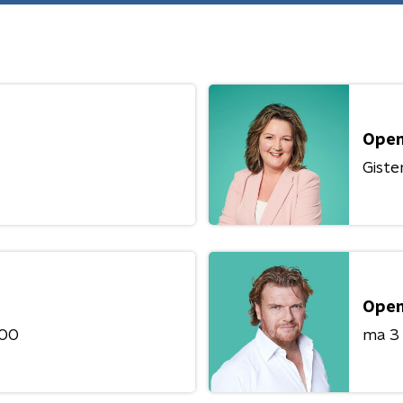
Open
Giste
Open
:00
ma 3