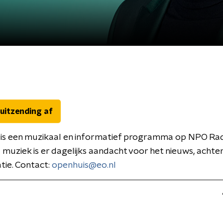
 uitzending af
is een muzikaal en informatief programma op NPO Rad
 muziek is er dagelijks aandacht voor het nieuws, acht
tie. Contact:
openhuis@eo.nl