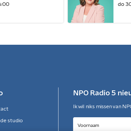
6:00
do 30 
o
NPO Radio 5 nie
Ik wil niks missen van NP
tact
de studio