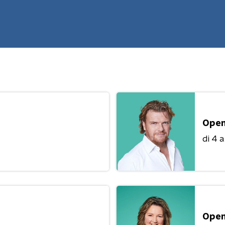
Open
di 4 
Open