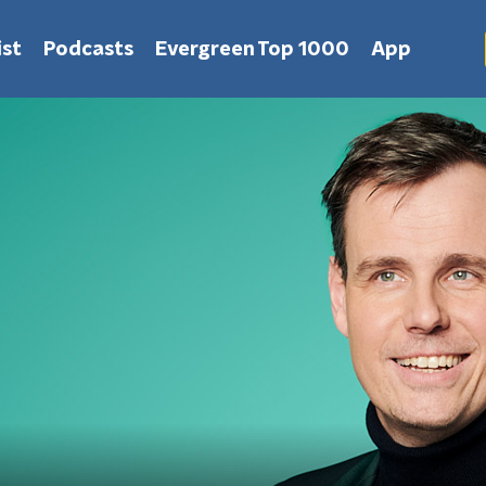
st
Podcasts
Evergreen Top 1000
App