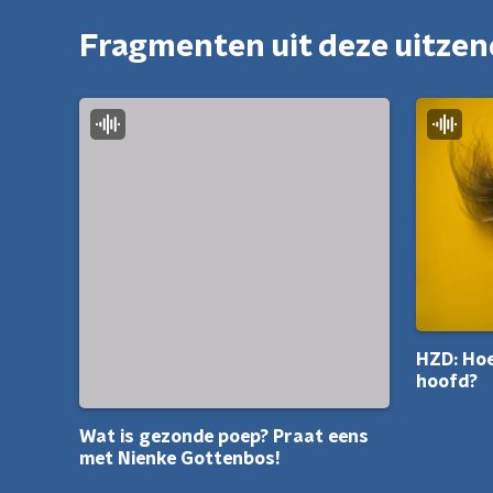
Fragmenten uit deze uitze
HZD: Hoe 
hoofd?
Wat is gezonde poep? Praat eens
met Nienke Gottenbos!