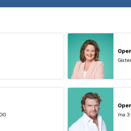
Open
Giste
Open
:00
ma 3