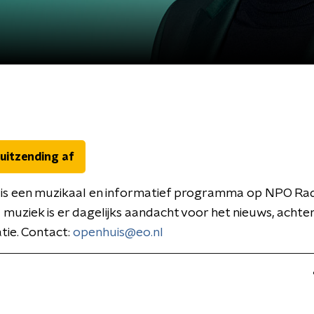
 uitzending af
is een muzikaal en informatief programma op NPO Rad
 muziek is er dagelijks aandacht voor het nieuws, acht
tie. Contact:
openhuis@eo.nl