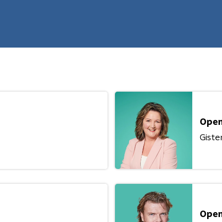
Open
Giste
Open