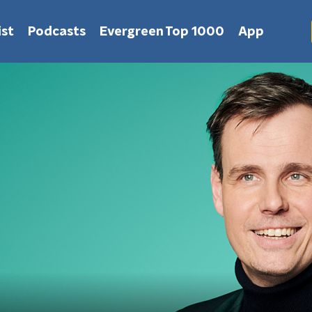
st
Podcasts
Evergreen Top 1000
App