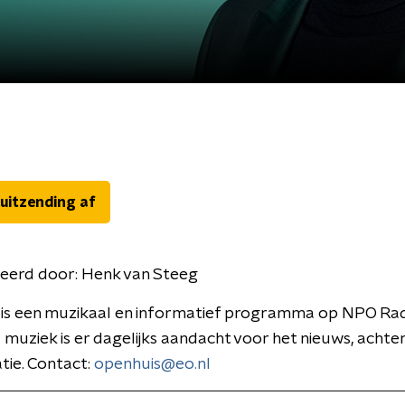
 uitzending af
eerd door:
Henk van Steeg
is een muzikaal en informatief programma op NPO Rad
 muziek is er dagelijks aandacht voor het nieuws, acht
tie. Contact:
openhuis@eo.nl