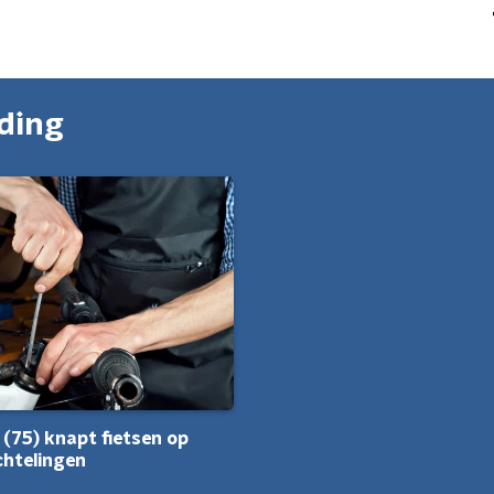
nding
j (75) knapt fietsen op
chtelingen