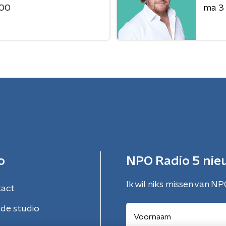
:00
ma 3
o
NPO Radio 5 nie
Ik wil niks missen van NP
tact
de studio