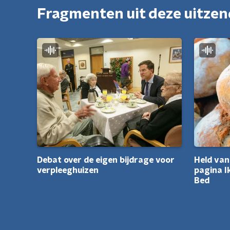
Fragmenten uit deze uitze
Held van
Debat over de eigen bijdrage voor
pagina I
verpleeghuizen
Bed