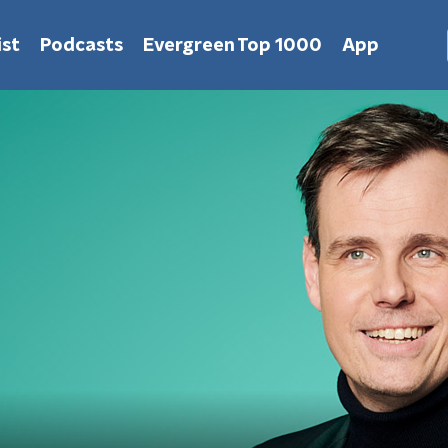
st
Podcasts
Evergreen Top 1000
App