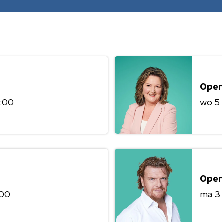
Open
6:00
wo 5
Open
:00
ma 3