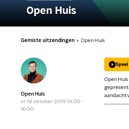
Open Huis
Gemiste uitzendingen
Open Huis
Speel
Open Huis
gepresent
Open Huis
aandacht v
vr 18 oktober 2019 14:00 -
16:00