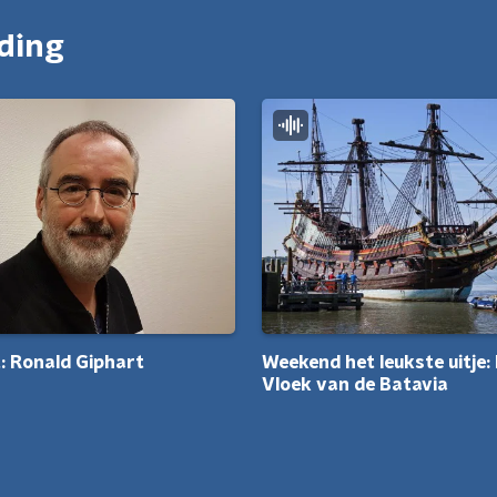
nding
t: Ronald Giphart
Weekend het leukste uitje:
Vloek van de Batavia