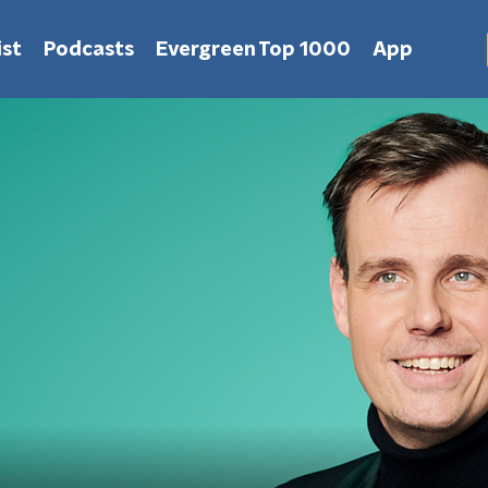
st
Podcasts
Evergreen Top 1000
App