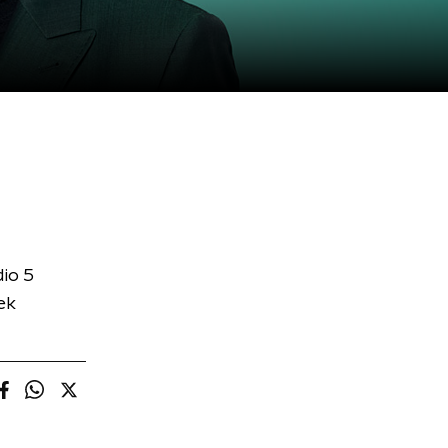
io 5
ek