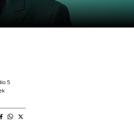
io 5
ek