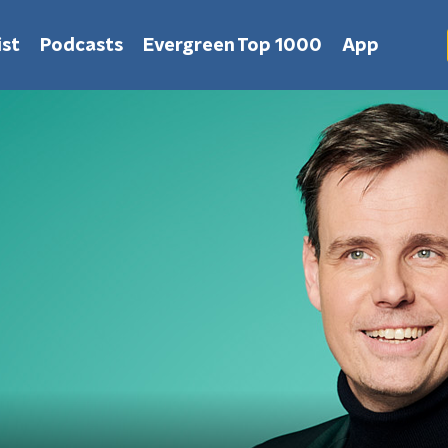
st
Podcasts
Evergreen Top 1000
App