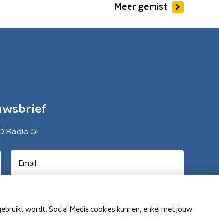
Meer gemist
uwsbrief
O Radio 5!