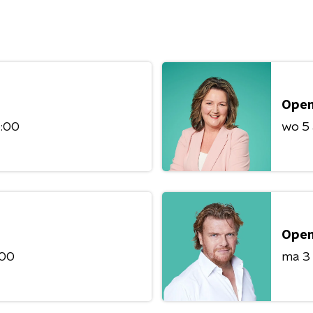
Open
6:00
wo 5
Open
:00
ma 3