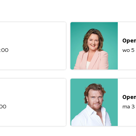
Open
6:00
wo 5
Open
:00
ma 3