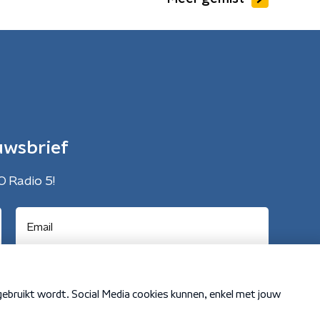
uwsbrief
O Radio 5!
Cookiebeleid