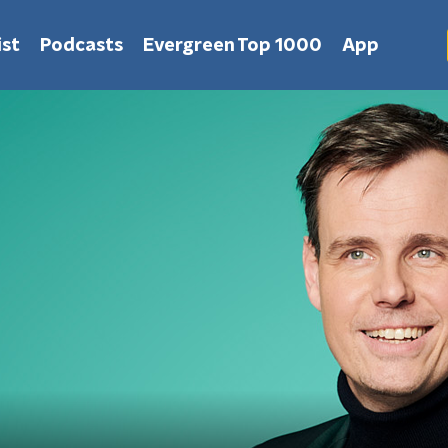
st
Podcasts
Evergreen Top 1000
App