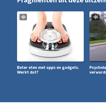
Fragmenten uit deze uitze
Psychola
Beter eten met apps en gadgets.
verward
Werkt dat?