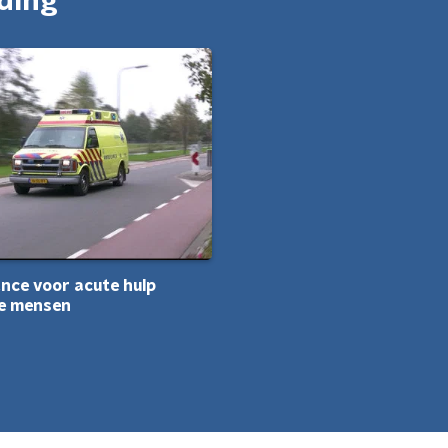
nding
nce voor acute hulp
e mensen