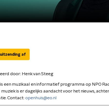
 uitzending af
eerd door:
Henk van Steeg
is een muzikaal en informatief programma op NPO Rad
 muziek is er dagelijks aandacht voor het nieuws, acht
tie. Contact:
openhuis@eo.nl