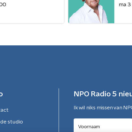
:00
ma 3
o
NPO Radio 5 nie
Ik wil niks missen van NP
tact
de studio