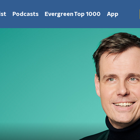
st
Podcasts
Evergreen Top 1000
App