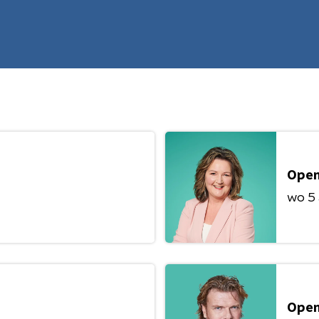
Open
wo 5
Open