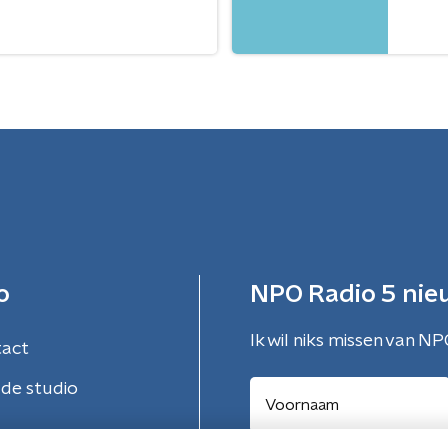
o
NPO Radio 5 nie
Ik wil niks missen van NP
tact
de studio