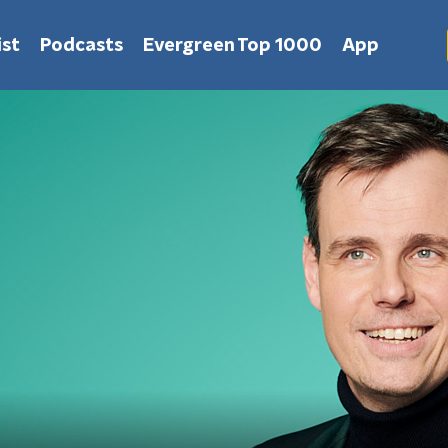
st
Podcasts
Evergreen Top 1000
App