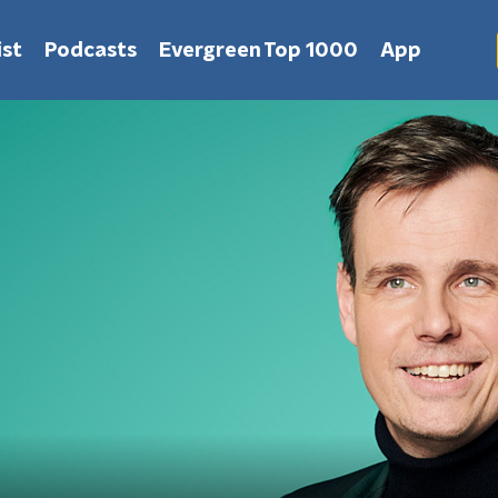
st
Podcasts
Evergreen Top 1000
App