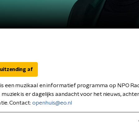
 uitzending af
is een muzikaal en informatief programma op NPO Rad
 muziek is er dagelijks aandacht voor het nieuws, acht
tie. Contact:
openhuis@eo.nl