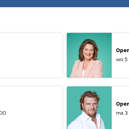
Open
wo 5
Open
:00
ma 3