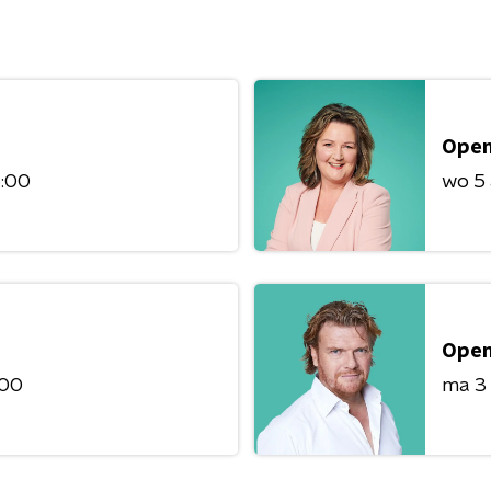
Open
6:00
wo 5
Open
:00
ma 3