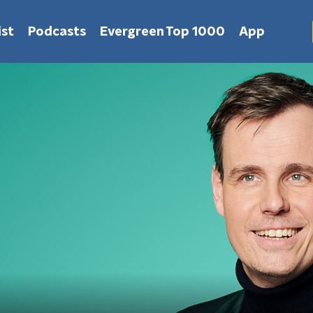
st
Podcasts
Evergreen Top 1000
App