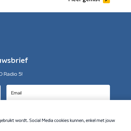
uwsbrief
O Radio 5!
Cookiebeleid