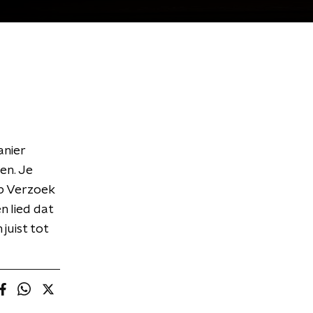
anier
en. Je
op Verzoek
n lied dat
 juist tot