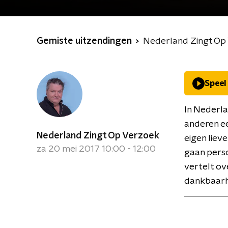
Gemiste uitzendingen
Nederland Zingt Op
Speel
In Nederla
anderen e
Nederland Zingt Op Verzoek
eigen liev
za 20 mei 2017 10:00 - 12:00
gaan perso
vertelt ove
dankbaarh