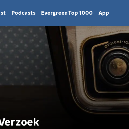
st
Podcasts
Evergreen Top 1000
App
 Verzoek