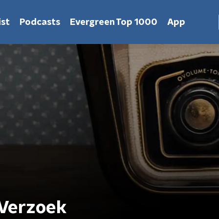
st
Podcasts
Evergreen Top 1000
App
 Verzoek