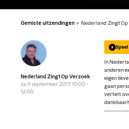
Gemiste uitzendingen
Nederland Zingt Op
Speel
In Nederla
anderen e
Nederland Zingt Op Verzoek
eigen liev
za 9 september 2017 10:00 -
gaan perso
12:00
vertelt ove
dankbaarh