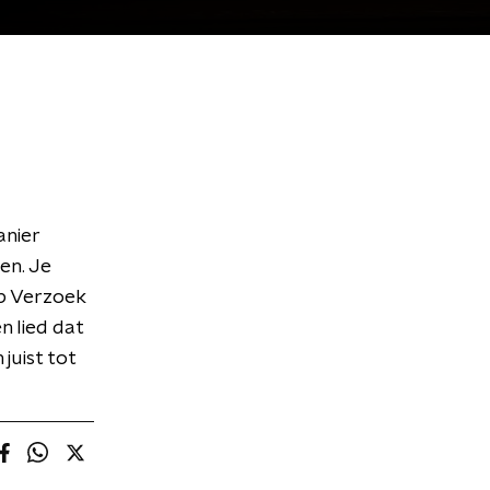
anier
en. Je
op Verzoek
n lied dat
 juist tot