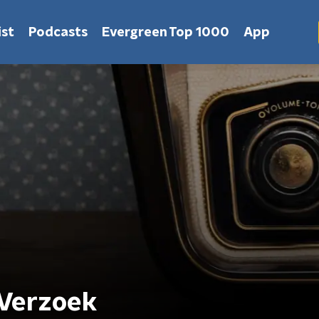
st
Podcasts
Evergreen Top 1000
App
 Verzoek