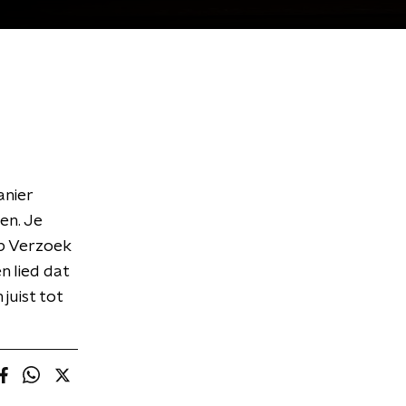
anier
en. Je
op Verzoek
n lied dat
 juist tot