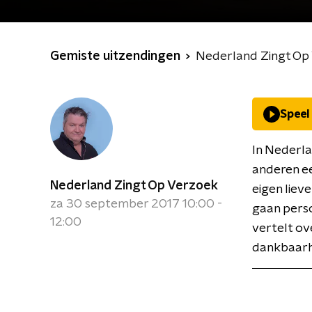
Gemiste uitzendingen
Nederland Zingt Op
Speel
In Nederla
anderen e
Nederland Zingt Op Verzoek
eigen liev
za 30 september 2017 10:00 -
gaan perso
12:00
vertelt ove
dankbaarh