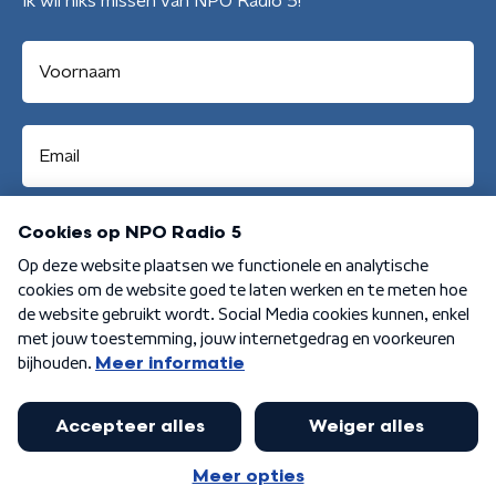
Ik wil niks missen van NPO Radio 5!
Aanmelden
Algemene voorwaarden
Privacybeleid
Cookiebeleid