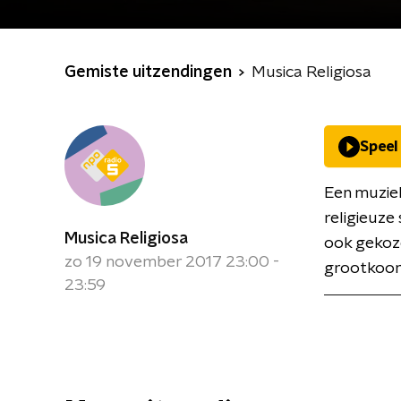
Gemiste uitzendingen
Musica Religiosa
Speel
Een muziek
religieuze
Musica Religiosa
ook gekoze
zo 19 november 2017 23:00 -
grootkoorz
23:59