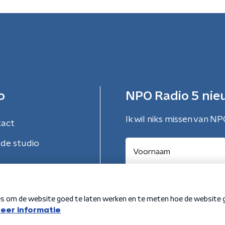
o
NPO Radio 5 nie
Ik wil niks missen van NP
tact
de studio
Aanmelden