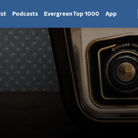
st
Podcasts
Evergreen Top 1000
App