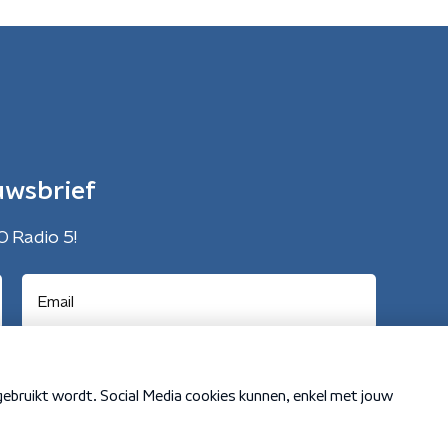
uwsbrief
O Radio 5!
Cookiebeleid