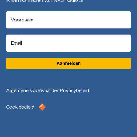
Ik wil niks missen van NPO Radio 5!
Aanmelden
Algemene voorwaarden
Privacybeleid
Cookiebeleid