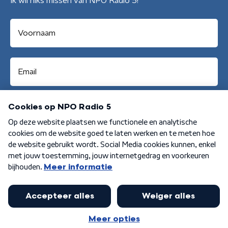
Ik wil niks missen van NPO Radio 5!
Aanmelden
Algemene voorwaarden
Privacybeleid
Cookiebeleid