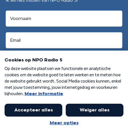
Ik wil niks missen van NPO Radio 5!
Aanmelden
Algemene voorwaarden
Privacybeleid
Cookiebeleid