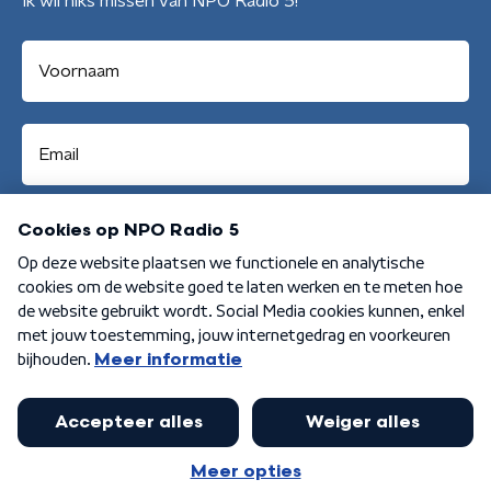
Ik wil niks missen van NPO Radio 5!
Aanmelden
Algemene voorwaarden
Privacybeleid
Cookiebeleid