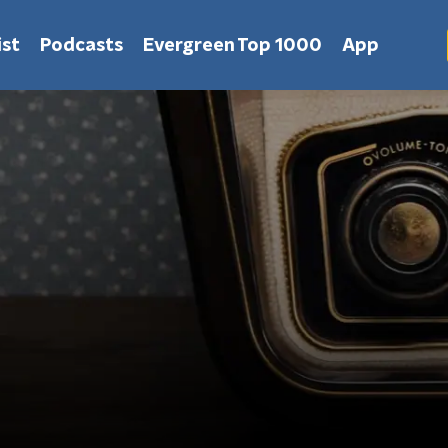
st
Podcasts
Evergreen Top 1000
App