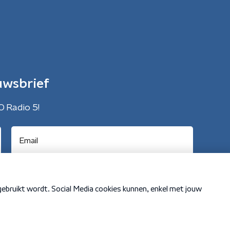
uwsbrief
O Radio 5!
Cookiebeleid