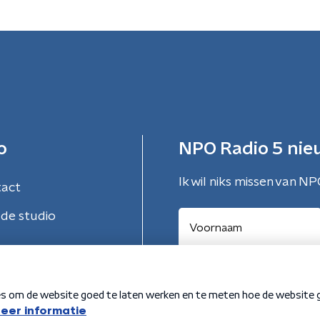
o
NPO Radio 5 nie
Ik wil niks missen van NP
tact
de studio
Aanmelden