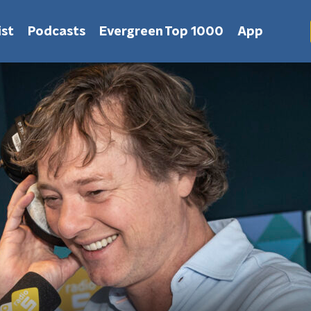
st
Podcasts
Evergreen Top 1000
App