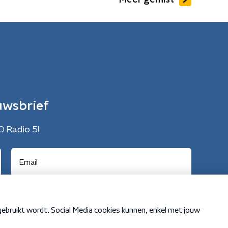
Meer gemist
uwsbrief
O Radio 5!
Cookiebeleid