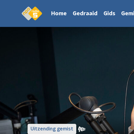
Home
Gedraaid
Gids
Gemi
Uitzending gemist