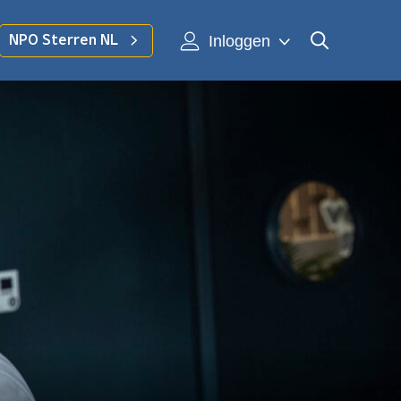
Inloggen
NPO Sterren NL