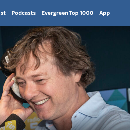
st
Podcasts
Evergreen Top 1000
App