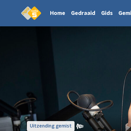
Home
Gedraaid
Gids
Gemi
Uitzending gemist