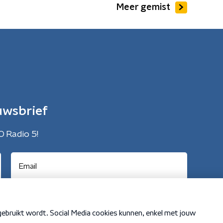
Meer gemist
uwsbrief
O Radio 5!