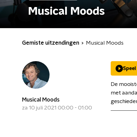
Musical Moods
Gemiste uitzendingen
Musical Moods
Speel
De mooiste
met aandac
Musical Moods
geschieden
za 10 juli 2021 00:00 - 01:00