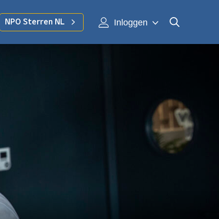
Inloggen
NPO Sterren NL