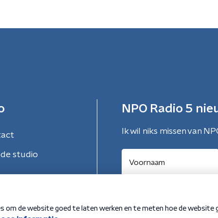
o
NPO Radio 5 nie
Ik wil niks missen van NP
tact
de studio
Aanmelden