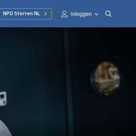
Inloggen
NPO Sterren NL