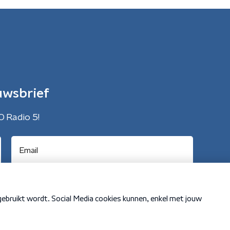
uwsbrief
O Radio 5!
Cookiebeleid