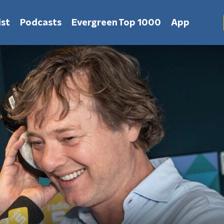
st
Podcasts
Evergreen Top 1000
App