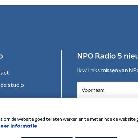
o
NPO Radio 5 nie
Ik wil niks missen van NP
tact
de studio
Aanmelden