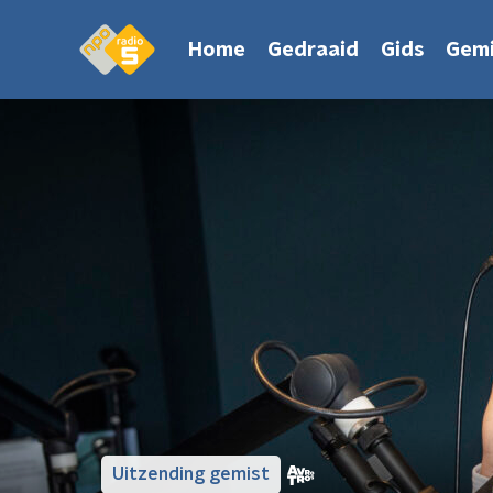
Home
Gedraaid
Gids
Gemi
Uitzending gemist