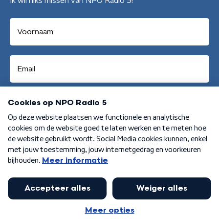
Ik wil niks missen van NPO Radio 5!
Aanmelden
Algemene voorwaarden
Privacybeleid
Cookiebeleid