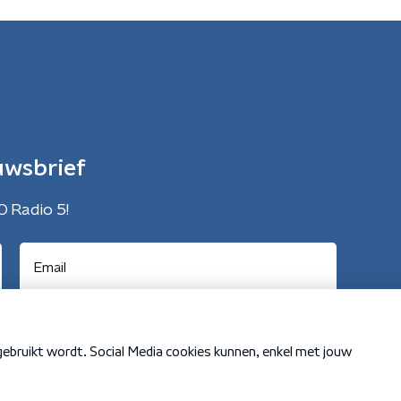
uwsbrief
O Radio 5!
Cookiebeleid