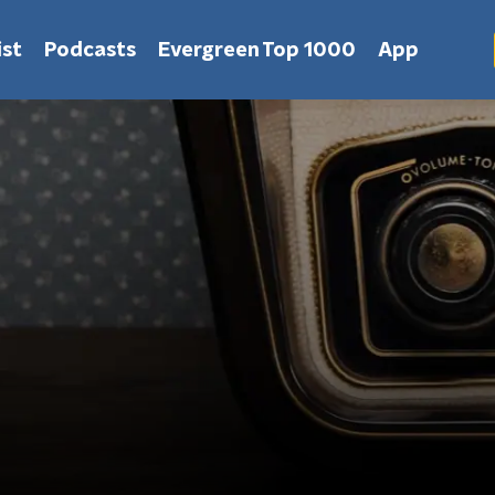
st
Podcasts
Evergreen Top 1000
App