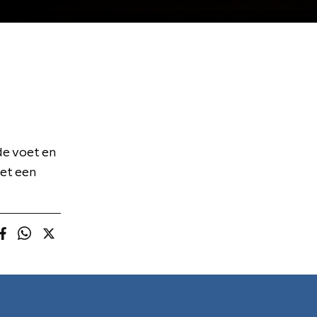
de voet en
met een