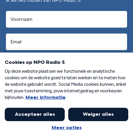
Ik wil niks missen van NPO Radio 5!
Aanmelden
Algemene voorwaarden
Privacybeleid
Cookiebeleid