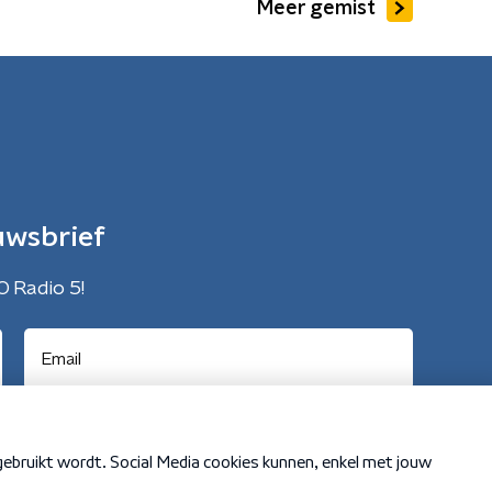
Meer gemist
uwsbrief
O Radio 5!