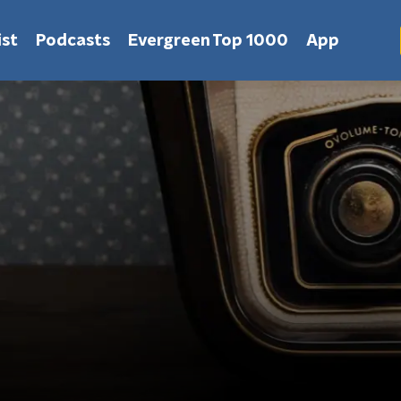
st
Podcasts
Evergreen Top 1000
App