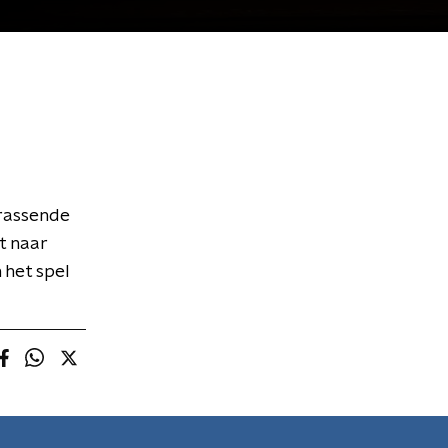
rrassende
t naar
 het spel