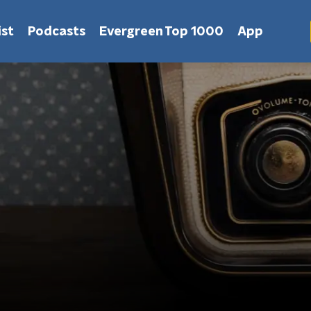
st
Podcasts
Evergreen Top 1000
App