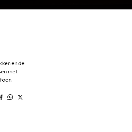
kken en de
sen met
ofoon.