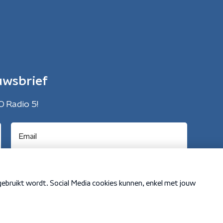
uwsbrief
O Radio 5!
Cookiebeleid