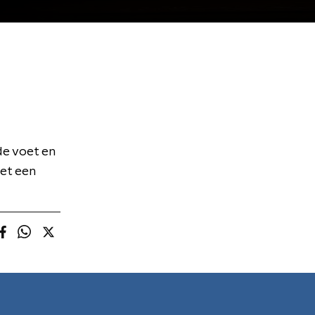
de voet en
met een