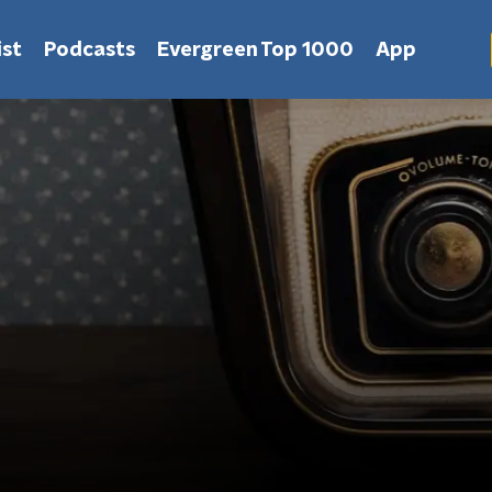
st
Podcasts
Evergreen Top 1000
App