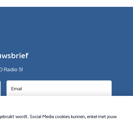
uwsbrief
O Radio 5!
Cookiebeleid