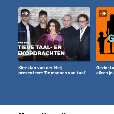
Kim-Lian van der Meij
Gezinsta
presenteert 'De mannen van taal'
alleen jo