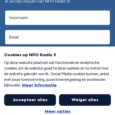
Ik wil niks missen van NPO Radio 5!
Aanmelden
Algemene voorwaarden
Privacybeleid
Cookiebeleid