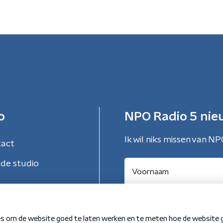
o
NPO Radio 5 nie
Ik wil niks missen van NP
tact
de studio
Aanmelden