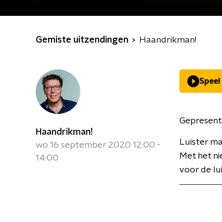
Gemiste uitzendingen
Haandrikman!
Speel
Gepresent
Haandrikman!
Luister m
wo 16 september 2020 12:00 -
Met het ni
14:00
voor de lu