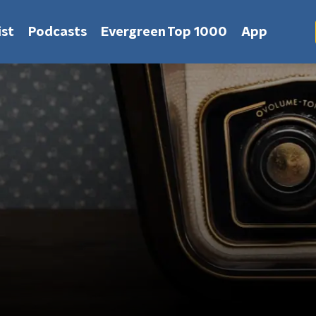
st
Podcasts
Evergreen Top 1000
App