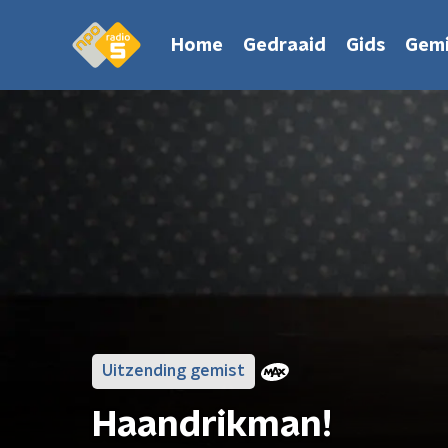
Home
Gedraaid
Gids
Gemi
Uitzending gemist
Haandrikman!