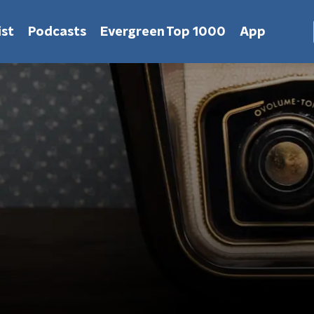
st
Podcasts
Evergreen Top 1000
App