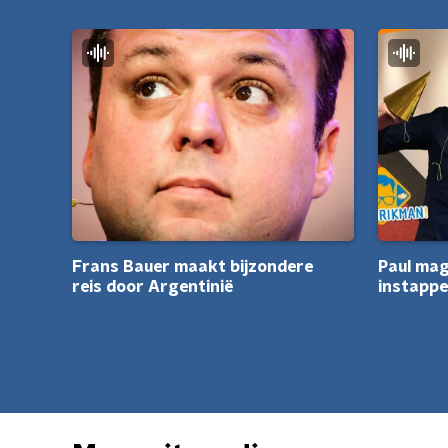
Frans Bauer maakt bijzondere
Paul mag
reis door Argentinië
instappe