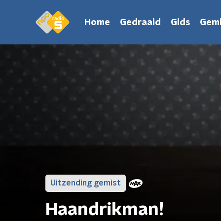
Home
Gedraaid
Gids
Gemi
Uitzending gemist
Haandrikman!