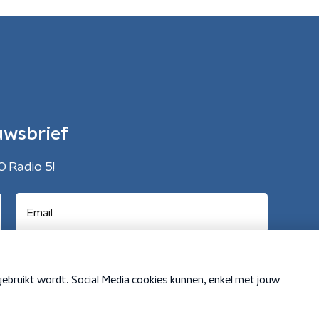
uwsbrief
O Radio 5!
Cookiebeleid