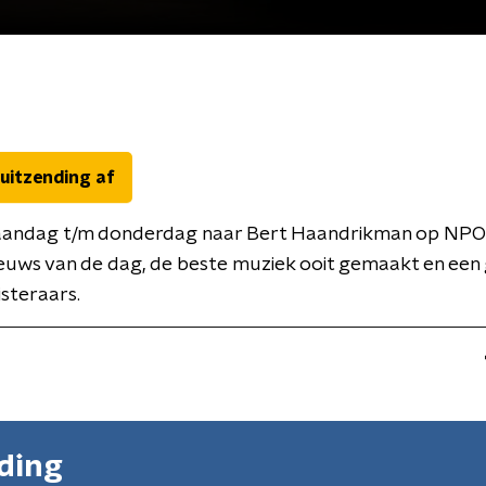
 uitzending af
aandag t/m donderdag naar Bert Haandrikman op NPO 
euws van de dag, de beste muziek ooit gemaakt en een 
isteraars.
nding