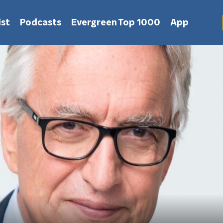
st
Podcasts
Evergreen Top 1000
App