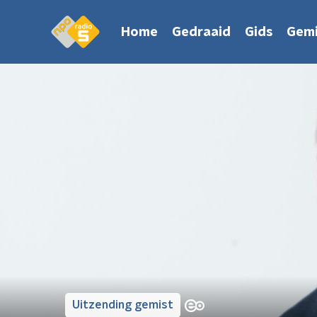
Home
Gedraaid
Gids
Gemi
Uitzending gemist