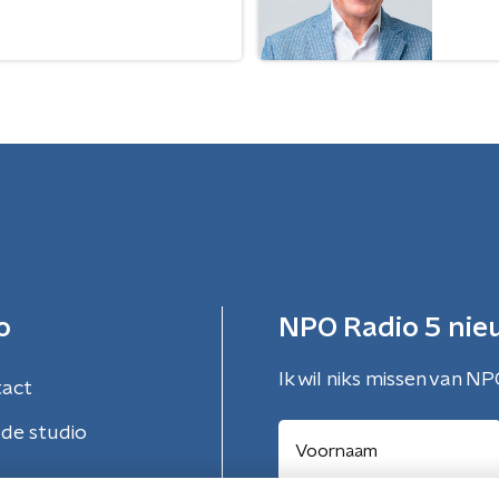
o
NPO Radio 5 nie
Ik wil niks missen van NP
tact
de studio