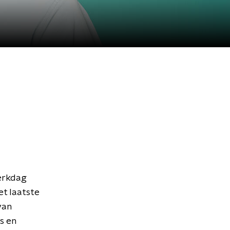
erkdag
et laatste
van
s en