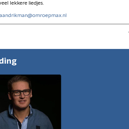
veel lekkere liedjes.
aandrikman@omroepmax.nl
nding