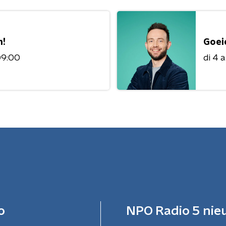
n!
Goei
09:00
di 4 
o
NPO Radio 5 nie