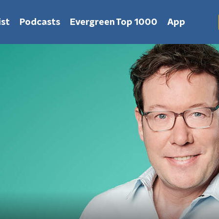
st
Podcasts
Evergreen Top 1000
App