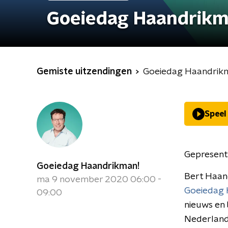
Goeiedag Haandrikm
Gemiste uitzendingen
Goeiedag Haandrik
Speel
Gepresent
Goeiedag Haandrikman!
Bert Haan
ma 9 november 2020 06:00 -
Goeiedag 
09:00
nieuws en 
Nederland 