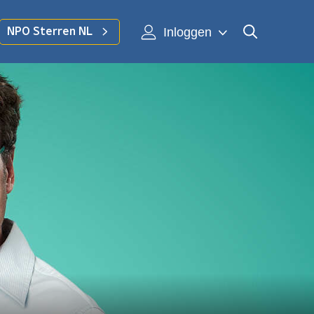
Inloggen
NPO Sterren NL