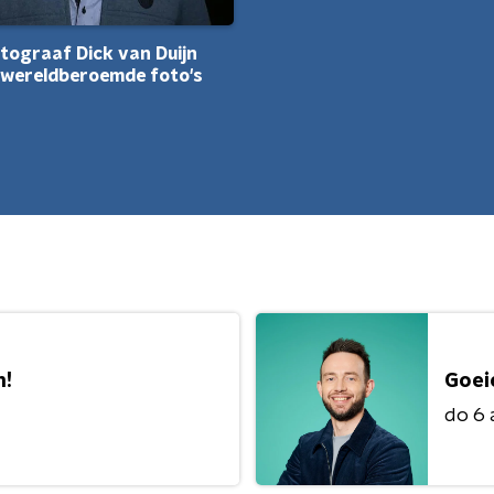
ograaf Dick van Duijn
n wereldberoemde foto's
n!
Goei
do 6