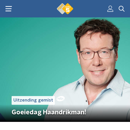
Uitzending gemist
Goeiedag Haandrikman!