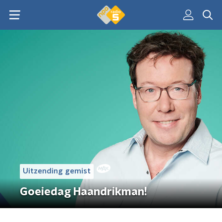
Uitzending gemist
Goeiedag Haandrikman!