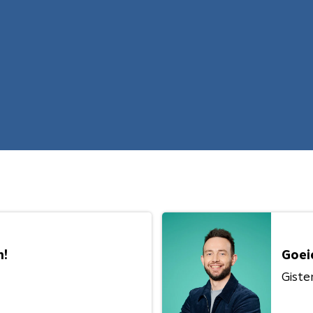
n!
Goei
Giste