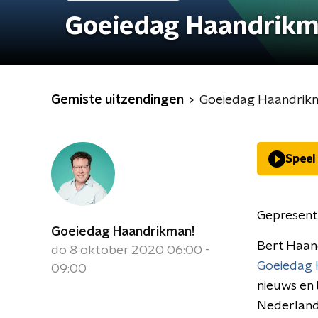
Goeiedag Haandrikm
Gemiste uitzendingen
Goeiedag Haandrik
Speel
Gepresent
Goeiedag Haandrikman!
Bert Haan
do 8 oktober 2020 06:00 -
Goeiedag 
09:00
nieuws en 
Nederland 