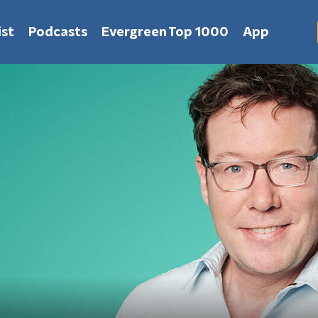
st
Podcasts
Evergreen Top 1000
App