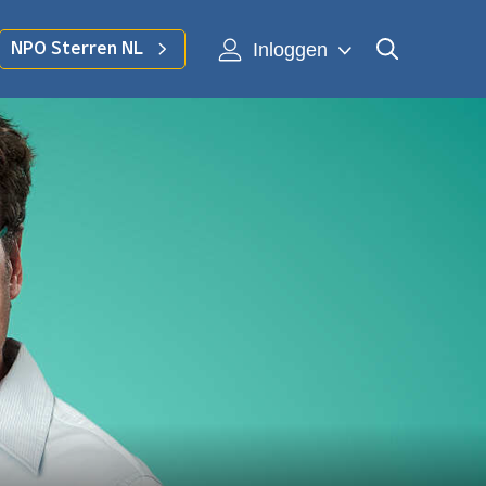
Inloggen
NPO Sterren NL