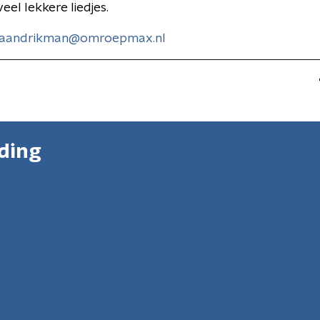
veel lekkere liedjes.
aandrikman@omroepmax.nl
nding