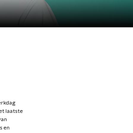
erkdag
et laatste
van
s en