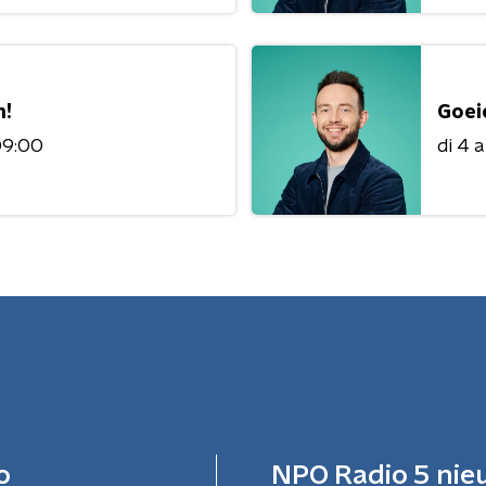
n!
Goei
09:00
di 4 
o
NPO Radio 5 nie